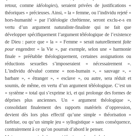
retour, comme
idéologies
), seraient privées de justifications «
théoriques » précieuses. Ainsi, « la » femme, ou l’individu rejeté «
hors-humanité » par l’idéologie chrétienne, seront exclu-e-s en
vertu d’un argument naturaliste-finaliste qui ne fait que
développer spécifiquement l’argument téléologique de l’existence
de Dieu : parce que « la » « Femme » serait naturellement
faite
pour
engendrer « la Vie », par exemple, selon une « harmonie
finale » préétablie théologiquement, certaines assignations ou
réductions sexuelles s’imposeraient « nécessairement ».
L’individu dévalué comme « non-humain », « sauvage », «
barbare », « étranger », « esclave », ou autre, sera réduit et
soumis, de même, en vertu d’un argument téléologique. C’est un
« système » total qui s’exprime ici, et qui prolonge des formes de
déprises plus anciennes. Un « argument théologique »,
consolidant finalement des rapports matériels d’oppression,
devient dès lors plus effectif qu’une simple « théorisation »
farfelue, ou qu’un simple jeu « syllogistique » sans conséquence,
contrairement à ce qu’on pourrait d’abord le penser.