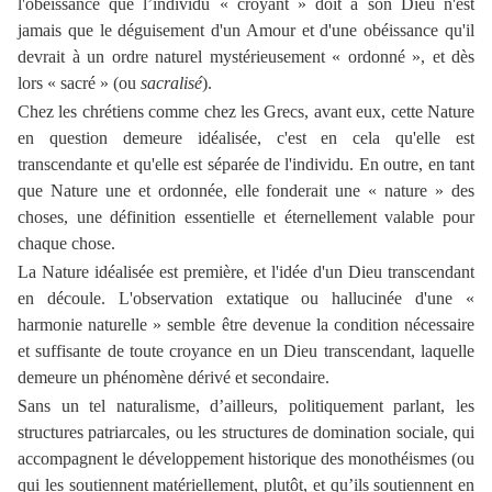
l'obéissance que l’individu « croyant » doit à son Dieu n'est
jamais que le déguisement d'un Amour et d'une obéissance qu'il
devrait à un ordre naturel mystérieusement « ordonné », et dès
lors « sacré » (ou
sacralisé
).
Chez les chrétiens comme chez les Grecs, avant eux, cette Nature
en question demeure idéalisée, c'est en cela qu'elle est
transcendante et qu'elle est séparée de l'individu. En outre, en tant
que Nature une et ordonnée, elle fonderait une « nature » des
choses, une définition essentielle et éternellement valable pour
chaque chose.
La Nature idéalisée est première, et l'idée d'un Dieu transcendant
en découle. L'observation extatique ou hallucinée d'une «
harmonie naturelle » semble être devenue la condition nécessaire
et suffisante de toute croyance en un Dieu transcendant, laquelle
demeure un phénomène dérivé et secondaire.
Sans un tel naturalisme, d’ailleurs, politiquement parlant, les
structures patriarcales, ou les structures de domination sociale, qui
accompagnent le développement historique des monothéismes (ou
qui les soutiennent matériellement, plutôt, et qu’ils soutiennent en