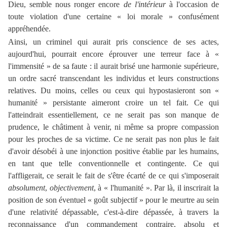
Dieu, semble nous ronger encore
de l'intérieur
à l'occasion de
toute violation d'une certaine « loi morale » confusément
appréhendée.
Ainsi, un criminel qui aurait pris conscience de ses actes,
aujourd'hui, pourrait encore éprouver une terreur face à «
l'immensité » de sa faute : il aurait brisé une harmonie supérieure,
un ordre sacré transcendant les individus et leurs constructions
relatives. Du moins, celles ou ceux qui hypostasieront son «
humanité » persistante aimeront croire un tel fait. Ce qui
l'atteindrait essentiellement, ce ne serait pas son manque de
prudence, le châtiment à venir, ni même sa propre compassion
pour les proches de sa victime. Ce ne serait pas non plus le fait
d'avoir désobéi à une injonction positive établie par les humains,
en tant que telle conventionnelle et contingente. Ce qui
l'affligerait, ce serait le fait de s'être écarté de ce qui s'imposerait
absolument
,
objectivement
, à « l'humanité ». Par là, il inscrirait la
position de son éventuel « goût subjectif » pour le meurtre au sein
d'une relativité dépassable, c'est-à-dire dépassée, à travers la
reconnaissance d'un commandement contraire, absolu et