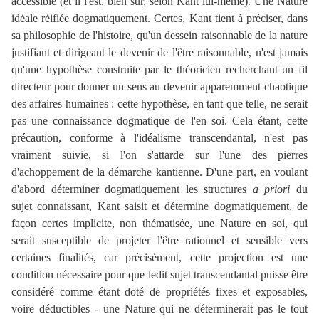
accessible (et il l'est, bien sûr, selon Kant lui-même). Une Nature
idéale réifiée dogmatiquement. Certes, Kant tient à préciser, dans
sa philosophie de l'histoire, qu'un dessein raisonnable de la nature
justifiant et dirigeant le devenir de l'être raisonnable, n'est jamais
qu'une hypothèse construite par le théoricien recherchant un fil
directeur pour donner un sens au devenir apparemment chaotique
des affaires humaines : cette hypothèse, en tant que telle, ne serait
pas une connaissance dogmatique de l'en soi. Cela étant, cette
précaution, conforme à l'idéalisme transcendantal, n'est pas
vraiment suivie, si l'on s'attarde sur l'une des pierres
d'achoppement de la démarche kantienne. D'une part, en voulant
d'abord déterminer dogmatiquement les structures
a priori
du
sujet connaissant, Kant saisit et détermine dogmatiquement, de
façon certes implicite, non thématisée, une Nature en soi, qui
serait susceptible de projeter l'être rationnel et sensible vers
certaines finalités, car précisément, cette projection est une
condition nécessaire pour que ledit sujet transcendantal puisse être
considéré comme étant doté de propriétés fixes et exposables,
voire déductibles - une Nature qui ne déterminerait pas le tout