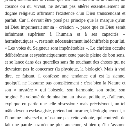
cosmos ou du vivant, ne devrait pas altérer essentiellement un
dogme religieux affirmant l'existence d'un Dieu transcendant et
parfait. Car il devrait être posé par principe que la marque qu'un
tel Dieu imprimerait sur sa « création », parce que ce Dieu serait
infiniment supérieur à l'humain et à ses capacités «
herméneutiques », resterait nécessairement indéchiffrable pour lui.
« Les voies du Seigneur sont impénétrables ». Le chrétien occulte
délibérément et systématiquement cette parole pleine de bon sens,
et se lance dans des querelles sans fin touchant des choses qui ne
devraient pas le concerner (la physique, la biologie). Mais à vrai
dire, ce faisant, il confesse une tendance qui est la sienne,
quoiqu'il ne l'assume pas complètement : c'est bien la Nature et
son « mystère » qui l'obsède, son harmonie, son ordre, son
origine. Sa volonté de domination, au niveau politique, d’ailleurs,
explique en partie une telle obsession : mais précisément, un tel
mâle devenu esclavagiste, prétendant incarner, idéologiquement, «
l’homme universel », n’assume pas cette volonté, qui contredit de
fait une parole nazaréenne plus ancienne, si bien qu’il n’assume