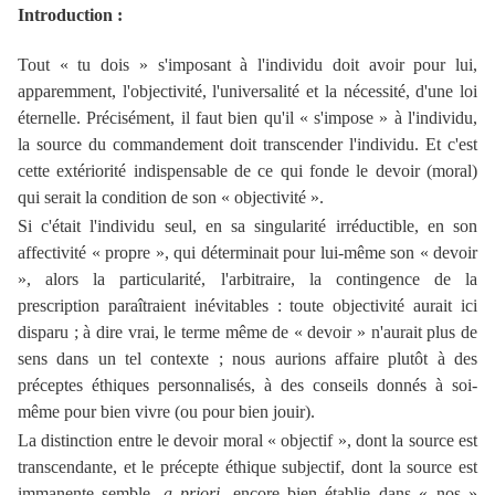
Introduction :
Tout « tu dois » s'imposant à l'individu doit avoir pour lui,
apparemment, l'objectivité, l'universalité et la nécessité, d'une loi
éternelle. Précisément, il faut bien qu'il « s'impose » à l'individu,
la source du commandement doit transcender l'individu. Et c'est
cette extériorité indispensable de ce qui fonde le devoir (moral)
qui serait la condition de son « objectivité ».
Si c'était l'individu seul, en sa singularité irréductible, en son
affectivité « propre », qui déterminait pour lui-même son « devoir
», alors la particularité, l'arbitraire, la contingence de la
prescription paraîtraient inévitables : toute objectivité aurait ici
disparu ; à dire vrai, le terme même de « devoir » n'aurait plus de
sens dans un tel contexte ; nous aurions affaire plutôt à des
préceptes éthiques personnalisés, à des conseils donnés à soi-
même pour bien vivre (ou pour bien jouir).
La distinction entre le devoir moral « objectif », dont la source est
transcendante, et le précepte éthique subjectif, dont la source est
immanente semble,
a priori
,
encore bien établie dans « nos »