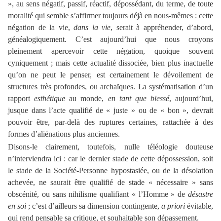
», au sens négatif, passif, réactif, dépossédant, du terme, de toute
moralité qui semble s’affirmer toujours déjà en nous-mêmes : cette
négation de la vie,
dans la vie
, serait à appréhender, d’abord,
généalogiquement. C’est aujourd’hui que nous croyons
pleinement apercevoir cette négation, quoique souvent
cyniquement ; mais cette actualité dissociée, bien plus inactuelle
qu’on ne peut le penser, est certainement le dévoilement de
structures très profondes, ou archaïques. La systématisation d’un
rapport
esthétique
au monde,
en tant que blessé
, aujourd’hui,
jusque dans l’acte qualifié de « juste » ou de « bon », devrait
pouvoir être, par-delà des ruptures certaines, rattachée à des
formes d’aliénations plus anciennes.
Disons-le clairement, toutefois, nulle téléologie douteuse
n’interviendra ici : car le dernier stade de cette dépossession, soit
le stade de la Société-Personne hypostasiée, ou de la désolation
achevée, ne saurait être qualifié de stade « nécessaire » sans
obscénité, ou sans nihilisme qualifiant « l’Homme » de
désastre
en soi
; c’est d’ailleurs sa dimension contingente,
a priori
évitable,
qui rend pensable sa critique, et souhaitable son dépassement.