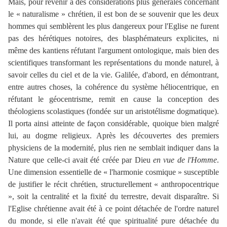
Mais, pour revenir à des considérations plus générales concernant
le « naturalisme » chrétien, il est bon de se souvenir que les deux
hommes qui semblèrent les plus dangereux pour l'Eglise ne furent
pas des hérétiques notoires, des blasphémateurs explicites, ni
même des kantiens réfutant l'argument ontologique, mais bien des
scientifiques transformant les représentations du monde naturel, à
savoir celles du ciel et de la vie. Galilée, d'abord, en démontrant,
entre autres choses, la cohérence du système héliocentrique, en
réfutant le géocentrisme, remit en cause la conception des
théologiens scolastiques (fondée sur un aristotélisme dogmatique).
Il porta ainsi atteinte de façon considérable, quoique bien malgré
lui, au dogme religieux. Après les découvertes des premiers
physiciens de la modernité, plus rien ne semblait indiquer dans la
Nature que celle-ci avait été créée par Dieu
en vue de l'Homme
.
Une dimension essentielle de « l'harmonie cosmique » susceptible
de justifier le récit chrétien, structurellement « anthropocentrique
», soit la centralité et la fixité du terrestre, devait disparaître. Si
l'Eglise chrétienne avait été à ce point détachée de l'ordre naturel
du monde, si elle n'avait été que spiritualité pure détachée du