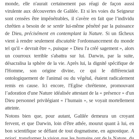
monde, elle n'aurait certainement pas réagi de façon aussi
virulente aux découvertes de Galilée. Et si les voies du Seigneur
sont censées être impénétrables, il s'avère en fait que l’individu
chrétien a besoin de
se sentir
lui-même pénétré par la puissance
de Dieu,
précisément en contemplant la Nature
. Si un fâcheux
vient à rendre seulement
discutable
l'ordonnancement du monde
tel qu'il « devrait être », puisque « Dieu l'a créé sagement », alors
un courroux terrible s'abattra sur lui. Darwin, par la suite,
désacralisa la sphère de la vie. Après lui, la dignité spécifique de
l'Homme, son origine divine, ce qui le différenciait
ontologiquement de l'animal ou du végétal, étaient radicalement
remis en cause. Ici encore, l'Eglise chrétienne, promouvant
l’adoration d'une Nature idéalisée attestant de la « présence » d'un
Dieu personnel privilégiant « l’humain », se voyait mortellement
atteinte.
Notons bien que, pour autant, Galilée demeura un croyant
fervent, et que Darwin, loin d'être athée, mourut quant à lui, en
bon scientifique se défiant de tout dogmatisme, en agnostique.
A
priori
, transformer la vision que les humains ont de la Nature, du