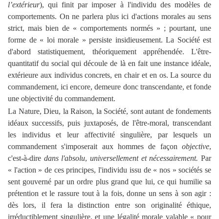
l’extérieur
), qui finit par imposer à l'individu des modèles de
comportements. On ne parlera plus ici d'actions morales au sens
strict, mais bien de « comportements normés » ; pourtant, une
forme de « loi morale » persiste insidieusement. La Société est
d'abord statistiquement, théoriquement appréhendée. L'être-
quantitatif du social qui découle de là en fait une instance idéale,
extérieure aux individus concrets, en chair et en os. La source du
commandement, ici encore, demeure donc transcendante, et fonde
une objectivité du commandement.
La Nature, Dieu, la Raison, la Société, sont autant de fondements
idéaux successifs, puis juxtaposés, de l'être-moral, transcendant
les individus et leur affectivité singulière, par lesquels un
commandement s'imposerait aux hommes de façon
objective
,
c'est-à-dire
dans l'absolu
,
universellement et nécessairement.
Par
« l'action » de ces principes, l'individu issu de « nos » sociétés se
sent gouverné par un ordre plus grand que lui, ce qui humilie sa
prétention et le rassure tout à la fois, donne un sens à son agir :
dès lors, il fera la distinction entre son originalité éthique,
irréductiblement singulière, et une légalité morale valable « pour