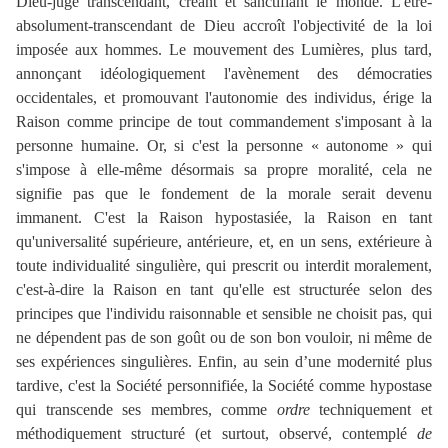
Dieu-juge transcendant, créant et sanctifiant le monde. L'être-
absolument-transcendant de Dieu accroît l'objectivité de la loi
imposée aux hommes. Le mouvement des Lumières, plus tard,
annonçant idéologiquement l'avènement des démocraties
occidentales, et promouvant l'autonomie des individus, érige la
Raison comme principe de tout commandement s'imposant à la
personne humaine. Or, si c'est la personne « autonome » qui
s'impose à elle-même désormais sa propre moralité, cela ne
signifie pas que le fondement de la morale serait devenu
immanent. C'est la Raison hypostasiée, la Raison en tant
qu'universalité supérieure, antérieure, et, en un sens, extérieure à
toute individualité singulière, qui prescrit ou interdit moralement,
c'est-à-dire la Raison en tant qu'elle est structurée selon des
principes que l'individu raisonnable et sensible ne choisit pas, qui
ne dépendent pas de son goût ou de son bon vouloir, ni même de
ses expériences singulières. Enfin, au sein d’une modernité plus
tardive, c'est la Société personnifiée, la Société comme hypostase
qui transcende ses membres, comme
ordre
techniquement et
méthodiquement structuré (et surtout, observé, contemplé
de