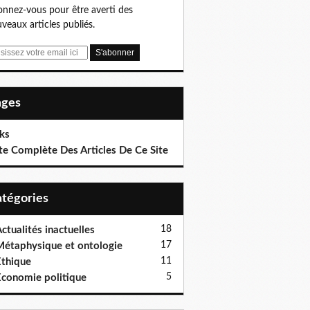
nnez-vous pour être averti des
veaux articles publiés.
Pages
ks
te Complète Des Articles De Ce Site
Catégories
18
ctualités inactuelles
17
étaphysique et ontologie
11
thique
5
conomie politique