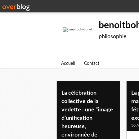
benoitbo
philosophie
Accueil
Contact
La célébration
La
collective de la
ma
vedette : une "image
fét
d’unification
ex
30 A
heureuse,
environnée de