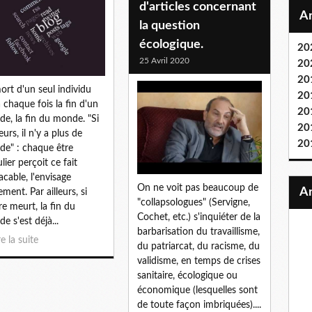
d'articles concernant
la question
écologique.
20
25 Avril 2020
20
20
ort d'un seul individu
20
à chaque fois la fin d'un
20
e, la fin du monde. "Si
20
eurs, il n'y a plus de
20
e" : chaque être
lier perçoit ce fait
acable, l'envisage
On ne voit pas beaucoup de
ement. Par ailleurs, si
"collapsologues" (Servigne,
tre meurt, la fin du
Cochet, etc.) s'inquiéter de la
e s'est déjà...
barbarisation du travaillisme,
re la suite
du patriarcat, du racisme, du
validisme, en temps de crises
sanitaire, écologique ou
économique (lesquelles sont
de toute façon imbriquées)....