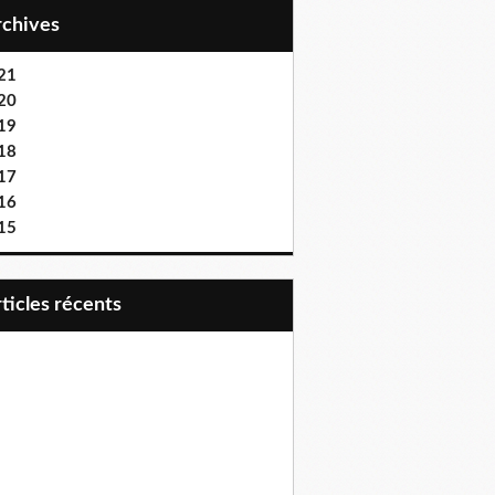
Archives
21
20
19
18
17
16
15
articles récents