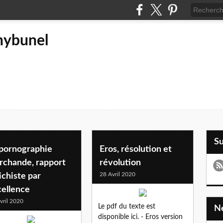
hybunel
S
 pornographie
Eros, résolution et
rchande, rapport
révolution
28 Avril 2020
ichiste par
cellence
vril 2020
Le pdf du texte est
disponible ici. - Eros version