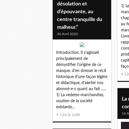
désolation et
1) L
d’épouvante, au
marc
chap
centre tranquille du
au f
malheur."
marc
30 Avril 2020
Livr
rapp
con
Introduction. Il s'agissait
prod
principalement de
capit
démystifier l'origine de ce
façon
masque, d'en dresser le récit
Li
historique d'une façon légère
et didactique, d'alerter nos
abonné-e-s quant au fait ......
1) La vedette-marchandise,
La 
soutien de la société
com
existante...
16 A
Lire la suite