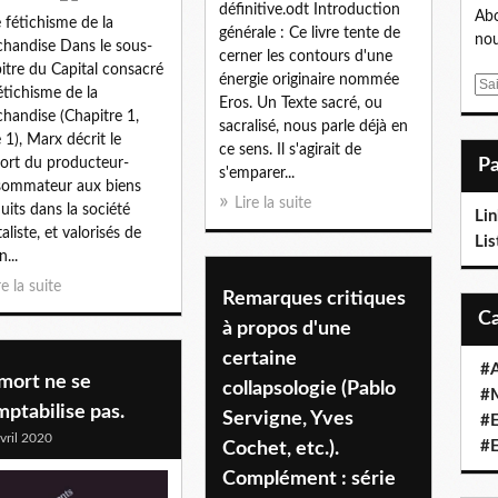
définitive.odt Introduction
Abo
e fétichisme de la
générale : Ce livre tente de
nou
handise Dans le sous-
cerner les contours d'une
itre du Capital consacré
énergie originaire nommée
E
étichisme de la
Eros. Un Texte sacré, ou
m
handise (Chapitre 1,
sacralisé, nous parle déjà en
a
e 1), Marx décrit le
ce sens. Il s'agirait de
i
ort du producteur-
s'emparer...
l
sommateur aux biens
Lire la suite
uits dans la société
Lin
aliste, et valorisés de
Lis
...
re la suite
Remarques critiques
à propos d'une
certaine
#A
mort ne se
collapsologie (Pablo
#M
ptabilise pas.
Servigne, Yves
#E
vril 2020
#E
Cochet, etc.).
Complément : série