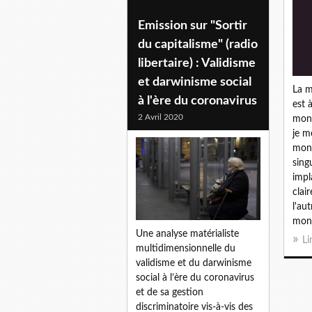
Emission sur "Sortir
du capitalisme" (radio
libertaire) : Validisme
et darwinisme social
La m
à l'ère du coronavirus
est 
2 Avril 2020
mond
je m
mond
singu
impl
clair
l'au
mond
Une analyse matérialiste
Li
multidimensionnelle du
validisme et du darwinisme
social à l’ère du coronavirus
et de sa gestion
discriminatoire vis-à-vis des